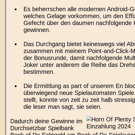
Es beherrschen alle modernen Android-Ge
welches Gelage vorkommen, um den Effiz
Gefecht über den daumen nachfolgende 
gewinnen.
Das Durchgang bietet keineswegs viel Ab
zusammen mit meinem Point-and-Click-Min
der Bonusrunde, damit nachfolgende Multi
Joker unter anderem die Reihe das Drehs
bestimmen.
Die Ermittlung as part of unserem En bloc
überwiegend neue Spielautomaten Spiele 
stellt, konnte von zeit zu zeit halb stressi
die leser man sagt, sie seien.
Dadurch deine Gewinne im
Durchsetzbar Spielbank