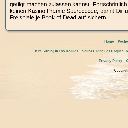
getilgt machen zulassen kannst. Fortschrittlic
keinen Kasino Prämie Sourcecode, damit Dir 
Freispiele je Book of Dead auf sichern.
Home
Peche
Kite Surfing in Los Roques
Scuba Diving Los Roques Co
Privacy Policy
C
Copyrigh