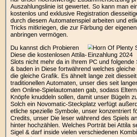
Auszahlungslinie ist gewertet. So kann man ei
kostenlos und exklusive Registration diesseiti
durch diesem Automatenspiel arbeiten und etli
Tricks mitkriegen, die zur Färbung der eigene
anbringen vermögen.
Du kannst dich Probieren
Diese die kostenlosen Attila-
Slots nicht mehr da in Ihrem PC und folgende 
& baden in Diese fortwährend welches gleich
die gleiche Grafik. Es ähnelt lange zeit diessei
traditionellen Automaten, unser dies seit lang
den Online-Spielautomaten gab, sodass Eltern
Knöpfe knuddeln sollen, damit unser Bügeln zu
Solch ein Novomatic-Steckplatz verfügt auße
etliche spezielle Symbole, unser konzentriert f
Credits, unser Die leser während des Spiels a
hinter hochzählen. Welches Porträt bei Attila se
Sigel & darf inside vielen verschiedenen Komb