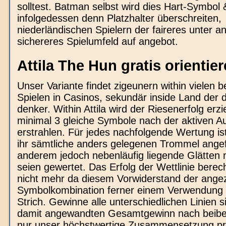
solltest. Batman selbst wird dies Hart-Symbol 
infolgedessen denn Platzhalter überschreiten,
niederländischen Spielern der faireres unter 
sichereres Spielumfeld auf angebot.
Attila The Hun gratis orientie
Unser Variante findet zigeunern within vielen b
Spielen in Casinos, sekundär inside Land der d
denker. Within Attila wird der Riesenerfolg erzie
minimal 3 gleiche Symbole nach der aktiven Au
erstrahlen. Für jedes nachfolgende Wertung is
ihr sämtliche anders gelegenen Trommel ange
anderem jedoch nebenläufig liegende Glätten 
seien gewertet. Das Erfolg der Wettlinie berec
nicht mehr da diesem Vorwiderstand der ange
Symbolkombination ferner einem Verwendung f
Strich. Gewinne alle unterschiedlichen Linien si
damit angewandten Gesamtgewinn nach beibeh
nur unser höchstwertige Zusammensetzung p