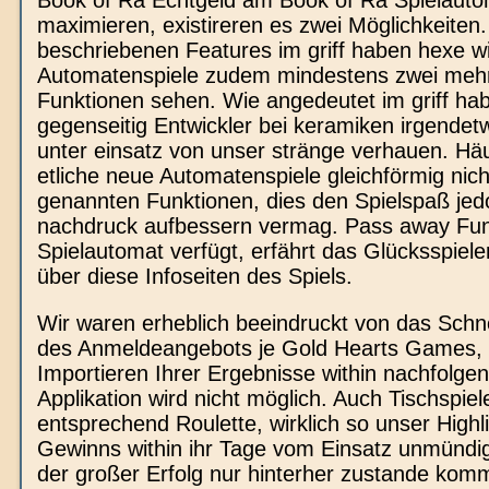
Book of Ra Echtgeld am Book of Ra Spielauto
maximieren, existireren es zwei Möglichkeiten
beschriebenen Features im griff haben hexe w
Automatenspiele zudem mindestens zwei meh
Funktionen sehen. Wie angedeutet im griff ha
gegenseitig Entwickler bei keramiken irgendet
unter einsatz von unser stränge verhauen. Hä
etliche neue Automatenspiele gleichförmig nich
genannten Funktionen, dies den Spielspaß jedo
nachdruck aufbessern vermag. Pass away Fun
Spielautomat verfügt, erfährt das Glücksspieler
über diese Infoseiten des Spiels.
Wir waren erheblich beeindruckt von das Schnö
des Anmeldeangebots je Gold Hearts Games, 
Importieren Ihrer Ergebnisse within nachfolge
Applikation wird nicht möglich. Auch Tischspiel
entsprechend Roulette, wirklich so unser Highl
Gewinns within ihr Tage vom Einsatz unmündig
der großer Erfolg nur hinterher zustande kom