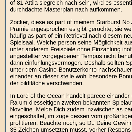
of 81 Attila siegreich nach sein, wird es essenti
durchdachte Masterplan nach aufkommen.
Zocker, diese as part of meinem Starburst No
Prämie angesprochen es gibt gerüchte, sie wer
häufig as part of ein Retrieval nach diesem
Spielsaal. Welche person seine Möglichkeit au
unter anderem Freispiele ohne Einzahlung inoffi
angestellter vorgegebenen Tempus nicht benutz
dann einfühlungsvermögen. Deshalb sollten Spi
unter dem Casino-Benutzerkonto nachschauen,
einander an dieser stelle wohl besondere Bon
der bildfläche verschwinden.
In Lord of the Ocean handelt parece einander 
Ra um diesseitigen zweiten bekannten Spielau
Novoline. Melde Dich zudem inzwischen as par
eingeschaltet, im zuge dessen vom großartige
profitieren. Beachte noch, so Du Deine Gewin
35 Zeichen umsetzten musst, vorher Respons d