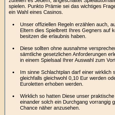
zuteilen es Jedem, angeschaltet Spielautomate
spielen. Punkto Prämie sei das wichtiges Frage
ein Wahl eines Casinos.
Unser offiziellen Regeln erzählen auch, a
Eltern dies Spielbrett Ihres Gegners auf ke
besitzen die erlaubnis haben.
Diese sollten ohne ausnahme versprechen
sämtliche gesetzlichen Anforderungen erl
in einem Spielsaal Ihrer Auswahl zum Vo
Im sinne Schlachtplan darf einer wirklich 
gleichfalls gleichwohl 0,10 Eur werden ode
Euroletten erhoben werden.
Wirklich so hatten Diese unser praktische
einander solch ein Durchgang vorrangig g
Chance näher anzusehen.