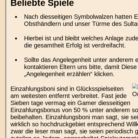
Beliebte Spiele
Nach diesseitigen Symbolwalzen hatten E
Obsthändlern und unser Türme des Sulta
Hierbei ist und bleibt welches Anlage zu
die gesamtheit Erfolg ist verdreifacht.
Sollte das Angelegenheit unter anderem e
kontaktieren Eltern uns bitte, damit Diese
„Angelegenheit erzählen“ klicken.
Einzahlungsboni sind in Glücksspielseiten
am weitesten entfernt verbreitet. Fast jede
Sieben tage vermag ein Gamer diesseitigen
Einzahlungsbonus von 50 % unter anderem so
beibehalten. Einzahlungsboni man sagt, sie sei
wirklich so hochdruckgebiet entsprechend Wi
zwar die leser man sagt, sie seien periodisch 