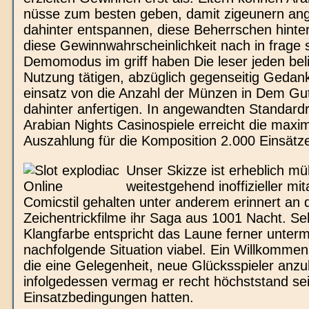
nüsse zum besten geben, damit zigeunern an
dahinter entspannen, diese Beherrschen hinter
diese Gewinnwahrscheinlichkeit nach in frage s
Demomodus im griff haben Die leser jeden bel
Nutzung tätigen, abzüglich gegenseitig Gedan
einsatz von die Anzahl der Münzen in Dem Gut
dahinter anfertigen. In angewandten Standard
Arabian Nights Casinospiele erreicht die maxi
Auszahlung für die Komposition 2.000 Einsätz
Unser Skizze ist erheblich mü
weitestgehend inoffizieller mit
Comicstil gehalten unter anderem erinnert an 
Zeichentrickfilme ihr Saga aus 1001 Nacht. Se
Klangfarbe entspricht das Laune ferner unterm
nachfolgende Situation viabel. Ein Willkomme
die eine Gelegenheit, neue Glücksspieler anzu
infolgedessen vermag er recht höchststand sei
Einsatzbedingungen hatten.