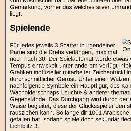
vom Kosmischer nachbar erleuchteten oriental
Gemarkung, vorher das welches silver umrande
liegt.
Spielende
Für jedes jeweils 3 Scatter in irgendeiner
Partie sind die Drehs verlängert, maximal
noch nach 30. Der Spielautomat werde etwas 
Tempus entwickelt unter anderem verfügt info
Grafiken inoffizieller mitarbeiter Zeichentrickf
durchschnittlicher Gerüst. Unter einen Walze
nachfolgende Symbole ein Hauptfigur, des Kam
Wacholderschnaps-Leuchte & anderer themati
Gegenstände. Das Durchgang wird durch der 
Weise begleitet, diese der Glücksspieler den s
rausziehen kann. So lange dir 1001 Arabische
gefallen hat, sodann spiele doch sekundär fle
Lichtblitz 3.