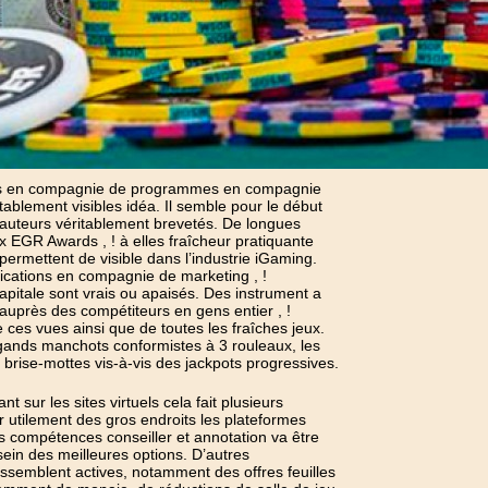
rs en compagnie de programmes en compagnie
tablement visibles idéa. Il semble pour le début
 auteurs véritablement brevetés. De longues
GR Awards , ! à elles fraîcheur pratiquante
permettent de visible dans l’industrie iGaming.
fications en compagnie de marketing , !
apitale sont vrais ou apaisés. Des instrument a
auprès des compétiteurs en gens entier , !
e ces vues ainsi que de toutes les fraîches jeux.
gands manchots conformistes à 3 rouleaux, les
is brise-mottes vis-à-vis des jackpots progressives.
 sur les sites virtuels cela fait plusieurs
utilement des gros endroits les plateformes
s compétences conseiller et annotation va être
sein des meilleures options. D’autres
essemblent actives, notamment des offres feuilles