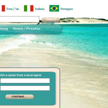
Fran├ºais
Italiano
Portugues
iving
Hotels / Posadas
Get a quote from a local agent