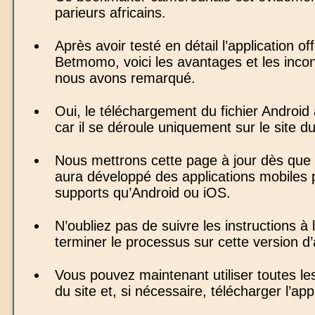
parieurs africains.
Après avoir testé en détail l’application of
Betmomo, voici les avantages et les inco
nous avons remarqué.
Oui, le téléchargement du fichier Android
car il se déroule uniquement sur le site 
Nous mettrons cette page à jour dès qu
aura développé des applications mobiles 
supports qu’Android ou iOS.
N’oubliez pas de suivre les instructions à 
terminer le processus sur cette version d’a
Vous pouvez maintenant utiliser toutes les
du site et, si nécessaire, télécharger l’app