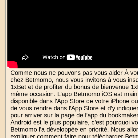
Comme nous ne pouvons pas vous aider À vous
chez Betmomo, nous vous invitons à vous insc
1xBet et de profiter du bonus de bienvenue 1x
même occasion. L’app Betmomo iOS est main
disponible dans l’App Store de votre iPhone ou i
de vous rendre dans l’App Store et d’y indiq
pour arriver sur la page de l’app du bookmaker
Android est le plus populaire, c’est pourquoi 
Betmomo l’a développée en priorité. Nous allo
expliquer comment faire pour télécharger Be