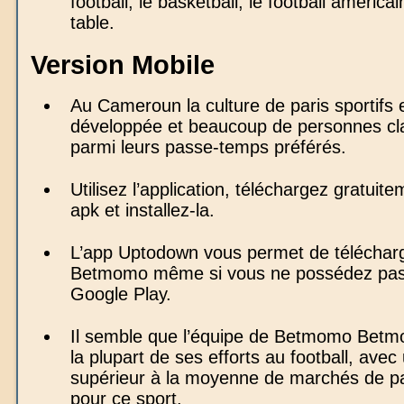
football, le basketball, le football américa
table.
Version Mobile
Au Cameroun la culture de paris sportifs 
développée et beaucoup de personnes cla
parmi leurs passe-temps préférés.
Utilisez l’application, téléchargez gratuite
apk et installez-la.
L’app Uptodown vous permet de télécharg
Betmomo même si vous ne possédez pas
Google Play.
Il semble que l’équipe de Betmomo Betm
la plupart de ses efforts au football, ave
supérieur à la moyenne de marchés de pa
pour ce sport.