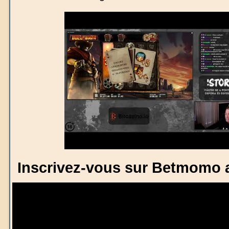
Inscrivez-vous sur Betmomo 