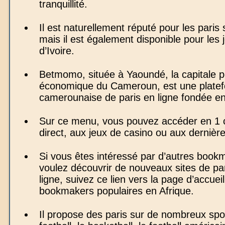
tranquillité.
Il est naturellement réputé pour les paris
mais il est également disponible pour les
d’Ivoire.
Betmomo, située à Yaoundé, la capitale po
économique du Cameroun, est une plate
camerounaise de paris en ligne fondée e
Sur ce menu, vous pouvez accéder en 1 cl
direct, aux jeux de casino ou aux dernièr
Si vous êtes intéressé par d’autres book
voulez découvrir de nouveaux sites de par
ligne, suivez ce lien vers la page d’accuei
bookmakers populaires en Afrique.
Il propose des paris sur de nombreux sp