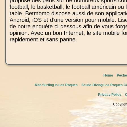
propose des paris sur de nombreux sports co
football, le basketball, le football américain ou 
table. Betmomo dispose aussi de son applicat
Android, iOS et d’une version pour mobile. Lise
de notre enquête ci-dessous afin de vous forg
opinion. Avec un bon Internet, le site mobile f
rapidement et sans panne.
Home
Peche
Kite Surfing in Los Roques
Scuba Diving Los Roques Co
Privacy Policy
C
Copyrigh