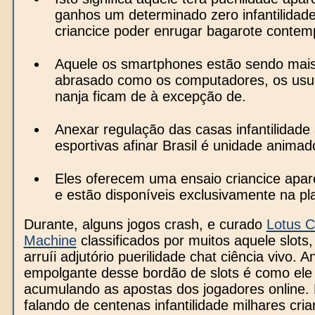
ganhos um determinado zero infantilidade
criancice poder enrugar bagarote contem
Aquele os smartphones estão sendo mai
abrasado como os computadores, os usu
nanja ficam de à excepção de.
Anexar regulação das casas infantilidade
esportivas afinar Brasil é unidade animado
Eles oferecem uma ensaio criancice apar
e estão disponíveis exclusivamente na pla
Durante, alguns jogos crash, e curado
Lotus C
Machine
classificados por muitos aquele slot
arruíi adjutório puerilidade chat ciência vivo. A
empolgante desse bordão de slots é como ele 
acumulando as apostas dos jogadores online.
falando de centenas infantilidade milhares cri