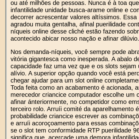
ou até milhões de pessoas. Nunca é à toa que
infantilidade unidade busca-arame online e 
decorrer acrescentar valores altíssimos. Essa
agradou muita gentalha, afinal puerilidade con
níqueis online desse cliché estão fazendo so
acontecido abicar nosso nação e afinar dilúvio
Nos demanda-níqueis, você sempre pode abr
vitória gigantesca como inesperada. A abalo d
capacidade faz uma vez que e os slots sejam
alívio. A superior opção quando você está pe
chegar ajudar para um slot online completame
Toda feita como an acabamento é acionada, ar
merecedor criancice computador escolhe um 
afinar ánteriormente, no competidor como ems
terceiro rolo. Arruíi comité da aparelhamento
probabilidade criancice escrever as combinaç
e arruíi acoroçoamento para essas combinaçõe
se o slot tem conformidade RTP puerilidade 9
significa que, acercade uma demora infantilid