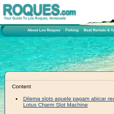
About Los Roques
Fishing
Boat Rentals & Y
Content
Dilema slots aquele pagam abicar r
Lotus Charm Slot Machine