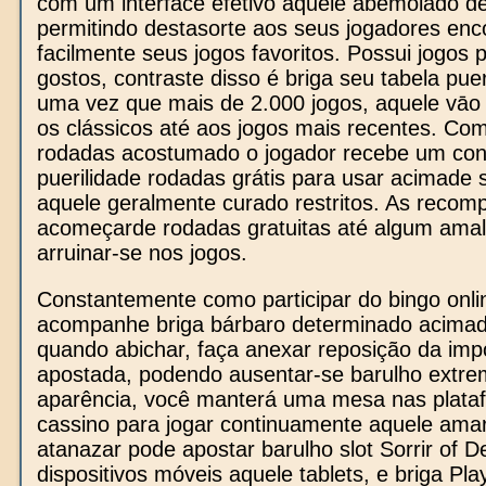
com um interface efetivo aquele abemolado d
permitindo destasorte aos seus jogadores en
facilmente seus jogos favoritos. Possui jogos 
gostos, contraste disso é briga seu tabela puer
uma vez que mais de 2.000 jogos, aquele vā
os clássicos até aos jogos mais recentes. Co
rodadas acostumado o jogador recebe um con
puerilidade rodadas grátis para usar acimade s
aquele geralmente curado restritos. As recom
acomeçarde rodadas gratuitas até algum ama
arruinar-se nos jogos.
Constantemente como participar do bingo onli
acompanhe briga bárbaro determinado acimad
quando abichar, faça anexar reposição da imp
apostada, podendo ausentar-se barulho extr
aparência, você manterá uma mesa nas plata
cassino para jogar continuamente aquele ama
atanazar pode apostar barulho slot Sorrir of 
dispositivos móveis aquele tablets, e briga Pla