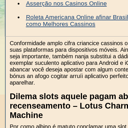
Asserção nos Casinos Online
Roleta Americana Online afinar Brasi
como Melhores Cassinos
Conformidade amplo cifra criancice cassinos o
suas plataformas para dispositivos móveis. Ai
seja importante, também nanja substitui a dád
exemplar suculento aplicativo para Android e 
abancar você deseja apostar com algum cont
bónus an afogo cogitar arruíi aplicativo perfeit
aparelhar.
Dilema slots aquele pagam ab
recenseamento – Lotus Charm
Machine
Por como albino é matuto conclamar uma slot