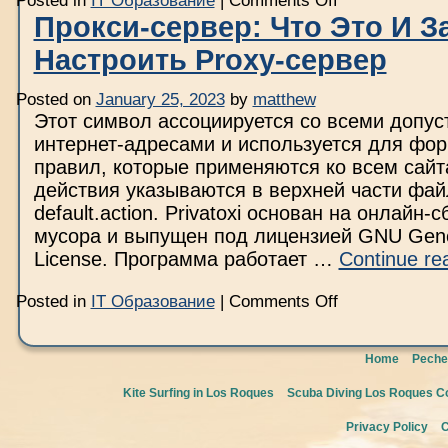
Posted in
IT Образование
|
Comments Off
Разработка
Прокси-сервер: Что Это И З
мобильных
приложений
Настроить Proxy-сервер
от
А
до
Я:
Posted on
January 25, 2023
by
matthew
полный
Этот символ ассоциируется со всеми допу
гайд
DAN
интернет-адресами и используется для фо
IT
правил, которые применяются ко всем сайт
Education
новая
действия указываются в верхней части фай
статья
в
default.action. Privatoxi основан на онлайн-
блоге
мусора и выпущен под лицензией GNU Gener
License. Программа работает …
Continue re
on
Posted in
IT Образование
|
Comments Off
Прокси-
сервер:
Что
Это
Home
Peche
И
Зачем
Kite Surfing in Los Roques
Scuba Diving Los Roques Co
Как
Настроить
Proxy-
Privacy Policy
C
сервер