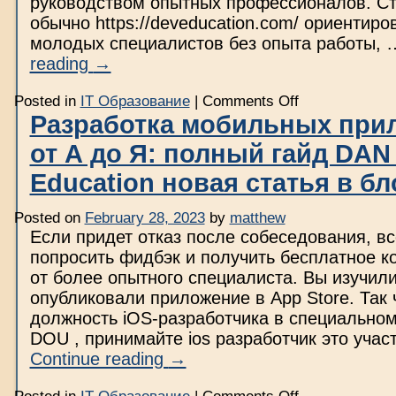
руководством опытных профессионалов. С
обычно https://deveducation.com/ ориентиро
молодых специалистов без опыта работы,
reading
→
on
Posted in
IT Образование
|
Comments Off
Как
Разработка мобильных при
найти
работу
от А до Я: полный гайд DAN 
программисту
без
опыта:
Education новая статья в бл
как
устроиться
на
Posted on
February 28, 2023
by
matthew
первую
Если придет отказ после собеседования, в
работу
новичку?
попросить фидбэк и получить бесплатное к
от более опытного специалиста. Вы изучил
опубликовали приложение в App Store. Так 
должность iOS-разработчика в специальном
DOU , принимайте ios разработчик это учас
Continue reading
→
on