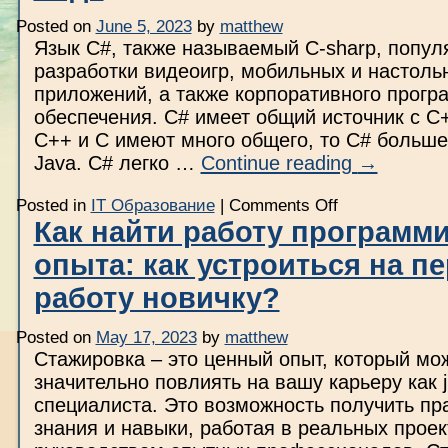
Posted on
June 5, 2023
by
matthew
Язык C#, также называемый C-sharp, попул
разработки видеоигр, мобильных и настоль
приложений, а также корпоративного прогр
обеспечения. C# имеет общий источник с C+
C++ и C имеют много общего, то C# больше
Java. C# легко …
Continue reading
→
on
Posted in
IT Образование
|
Comments Off
Структура
Как найти работу программи
Программы
На
опыта: как устроиться на п
Языке
C++:
Основные
работу новичку?
Элементы
И
Организация
Posted on
May 17, 2023
by
matthew
Кода
Стажировка – это ценный опыт, который мо
значительно повлиять на вашу карьеру как j
специалиста. Это возможность получить пр
знания и навыки, работая в реальных проек