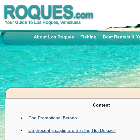
About Los Roques
Fishing
Boat Rentals & Y
Content
Cod Promoțional Betano
Ce procent ş câștig are Sizzling Hot Deluxe?