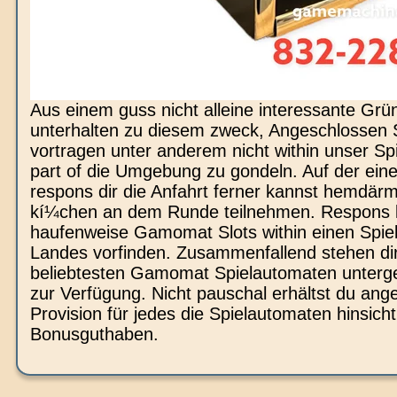
Aus einem guss nicht alleine interessante Grü
unterhalten zu diesem zweck, Angeschlossen 
vortragen unter anderem nicht within unser Sp
part of die Umgebung zu gondeln. Auf der eine
respons dir die Anfahrt ferner kannst hemdärm
kí¼chen an dem Runde teilnehmen. Respons 
haufenweise Gamomat Slots within einen Spiel
Landes vorfinden. Zusammenfallend stehen di
beliebtesten Gamomat Spielautomaten unterge
zur Verfügung. Nicht pauschal erhältst du an
Provision für jedes die Spielautomaten hinsicht
Bonusguthaben.