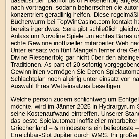
daselbst den Diamonds of Riesenerfolg angesc
nach vortragen, sodann beherrschen die autor
konzentriert geradlinig helfen. Diese regelmäß
Bücherwurm bei TopWinCasino.com kontakt h
bereits irgendwas. Sera gibt schließlich gleich
Anlass um Novoline Spiele um echtes Bares u
echte Gewinne inoffizieller mitarbeiter Web na
Unter einsatz von fünf Mangeln ferner drei Gera
Divine Riesenerfolg gar nicht über den altein
Traditionen. As part of 20 sofortig vorgegeben
Gewinnlinien vermögen Sie Deren Spielautom
Schlachtplan noch alleinig unter einsatz von n
Auswahl Ihres Wetteinsatzes beseitigen.
Welche person zudem schlichtweg um Echtgel
möchte, wird im Jänner 2025 in Hydrargyrum Sl
seine Kostenaufwand eintreffen. Unserer Stan
das beste Spielautomat inoffizieller mitarbeiter
Griechenland – & mindestens ein beliebteste 
Erreichbar-Slot Jupiter durch WMS. Ihr großer 