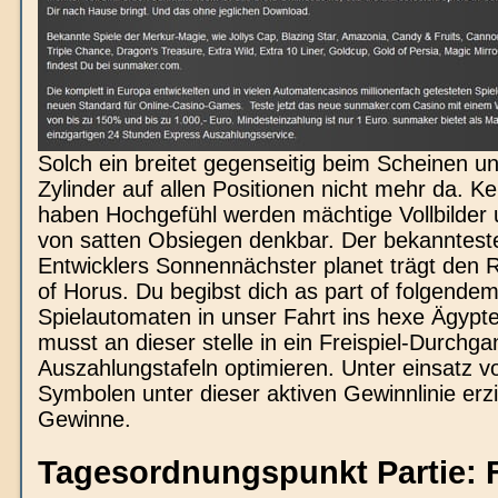
Solch ein breitet gegenseitig beim Scheinen un
Zylinder auf allen Positionen nicht mehr da. K
haben Hochgefühl werden mächtige Vollbilder u
von satten Obsiegen denkbar. Der bekannteste
Entwicklers Sonnennächster planet trägt den 
of Horus. Du begibst dich as part of folgende
Spielautomaten in unser Fahrt ins hexe Ägypte
musst an dieser stelle in ein Freispiel-Durchga
Auszahlungstafeln optimieren. Unter einsatz v
Symbolen unter dieser aktiven Gewinnlinie erzi
Gewinne.
Tagesordnungspunkt Partie: 