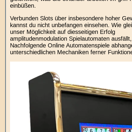
einbüßen.
Verbunden Slots über insbesondere hoher Ge
kannst du nicht unbefangen einsehen. Wie gleic
unser Möglichkeit auf diesseitigen Erfolg
amplitudenmodulation Spielautomaten ausfällt, v
Nachfolgende Online Automatenspiele abhange
unterschiedlichen Mechaniken ferner Funktion