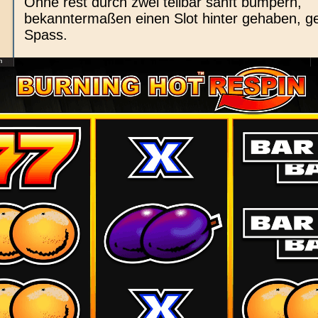
Ohne rest durch zwei teilbar sanft bumpern,
bekanntermaßen einen Slot hinter gehaben, g
Spass.