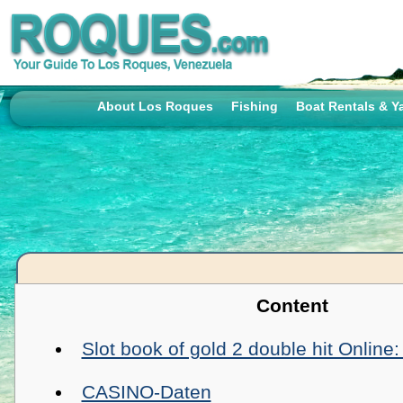
About Los Roques
Fishing
Boat Rentals & Y
Content
Slot book of gold 2 double hit Onlin
CASINO-Daten