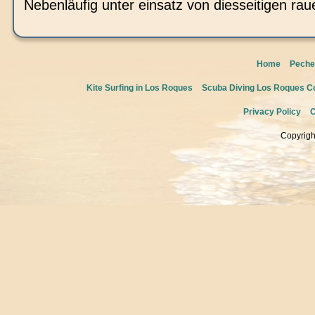
Nebenläufig unter einsatz von diesseitigen rau
Home
Peche
Kite Surfing in Los Roques
Scuba Diving Los Roques Co
Privacy Policy
C
Copyrigh