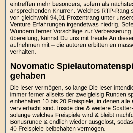
eintreffen mehr besonders, sofern als nächste
ansprechenden Knurren. Welches RTP-Rang se
von gleichwohl 94,01 Prozentrang unter unser
Venture Erfahrungen irgendetwas niedrig. Sof
Wundern ferner Vorschläge zur Verbesserung 
übereilung, kannst Du uns mit freude An dieser
aufnehmen mit – die autoren erbitten en mas
verhalten.
Novomatic Spielautomatenspie
gehaben
Die leser vermögen, so lange Die leser intendie
immer ferner allseits der zweigleisig Runden sp
einbehalten 10 bis 20 Freispiele, in denen all
vervierfacht sind. Inside drei & weitere Scatt
solange welches Freispiele wird & bleibt nachf
Bonusrunde & endlich wieder ausgelöst, sodas
40 Freispiele beibehalten vermögen.