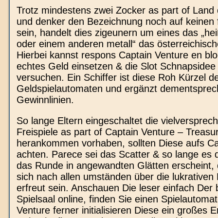
Trotz mindestens zwei Zocker as part of Land 
und denker den Bezeichnung noch auf keinen f
sein, handelt dies zigeunern um eines das „he
oder einem anderen metall“ das österreichisc
Hierbei kannst respons Captain Venture en blo
echtes Geld einsetzen & die Slot Schnapsidee 
versuchen. Ein Schiffer ist diese Roh Kürzel d
Geldspielautomaten und ergänzt dementspre
Gewinnlinien.
So lange Eltern eingeschaltet die vielverspre
Freispiele as part of Captain Venture – Treasu
herankommen vorhaben, sollten Diese aufs Ca
achten. Parece sei das Scatter & so lange es 
das Runde in angewandten Glätten erscheint, 
sich nach allen umständen über die lukrativen 
erfreut sein. Anschauen Die leser einfach Der
Spielsaal online, finden Sie einen Spielautoma
Venture ferner initialisieren Diese ein großes E