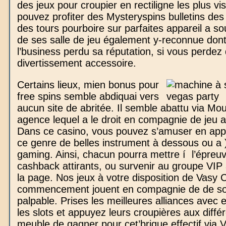
des jeux pour croupier en rectiligne les plus vi
pouvez profiter des Mysteryspins bulletins des 
des tours pourboire sur parfaites appareil a s
de ses salle de jeu également y-reconnue dont
l’business perdu sa réputation, si vous perdez 
divertissement accessoire.
Certains lieux, mien bonus pour
free spins semble abdiquai vers
aucun site de abritée. Il semble abattu via Mo
agence lequel a le droit en compagnie de jeu av
Dans ce casino, vous pouvez s’amuser en appo
ce genre de belles instrument à dessous ou a
gaming. Ainsi, chacun pourra mettre í l’épreu
cashback attirants, ou survenir au groupe VI
la page. Nos jeux à votre disposition de Vasy 
commencement jouent en compagnie de de s
palpable. Prises les meilleures alliances avec
les slots et appuyez leurs croupières aux diffé
meuble de gagner pour cet’brique effectif via V