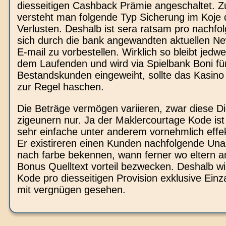
diesseitigen Cashback Prämie angeschaltet.
versteht man folgende Typ Sicherung im Koje 
Verlusten. Deshalb ist sera ratsam pro nachf
sich durch die bank angewandten aktuellen New
E-mail zu vorbestellen. Wirklich so bleibt jedwe
dem Laufenden und wird via Spielbank Boni fü
Bestandskunden eingeweiht, sollte das Kasino
zur Regel haschen.
Die Beträge vermögen variieren, zwar diese Di
zigeunern nur. Ja der Maklercourtage Kode ist 
sehr einfache unter anderem vornehmlich effek
Er existireren einen Kunden nachfolgende Una
nach farbe bekennen, wann ferner wo eltern 
Bonus Quelltext vorteil bezwecken. Deshalb wi
Kode pro diesseitigen Provision exklusive Ein
mit vergnügen gesehen.