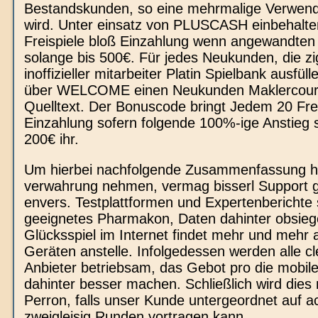
Bestandskunden, so eine mehrmalige Verwend
wird. Unter einsatz von PLUSCASH einbehalte
Freispiele bloß Einzahlung wenn angewandte
solange bis 500€. Für jedes Neukunden, die z
inoffizieller mitarbeiter Platin Spielbank ausfüll
über WELCOME einen Neukunden Maklercour
Quelltext. Der Bonuscode bringt Jedem 20 Fre
Einzahlung sofern folgende 100%-ige Anstieg 
200€ ihr.
Um hierbei nachfolgende Zusammenfassung hi
verwahrung nehmen, vermag bisserl Support g
envers. Testplattformen und Expertenberichte s
geeignetes Pharmakon, Daten dahinter obsieg
Glücksspiel im Internet findet mehr und mehr 
Geräten anstelle. Infolgedessen werden alle c
Anbieter betriebsam, das Gebot pro die mobi
dahinter besser machen. Schließlich wird dies 
Perron, falls unser Kunde untergeordnet auf a
zweigleisig Runden vortragen kann.