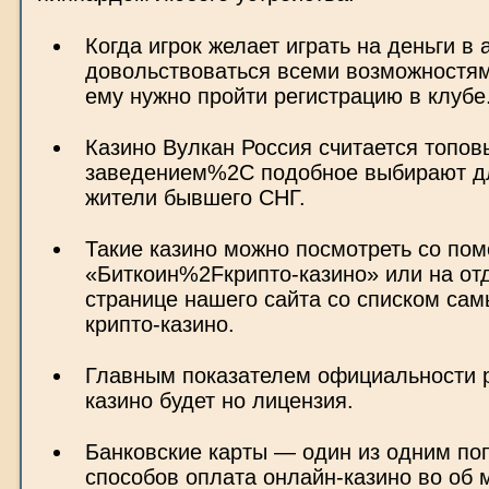
Когда игрок желает играть на деньги в 
довольствоваться всеми возможностя
ему нужно пройти регистрацию в клубе
Казино Вулкан Россия считается топов
заведением%2C подобное выбирают дл
жители бывшего СНГ.
Такие казино можно посмотреть со по
«Биткоин%2Fкрипто-казино» или на от
странице нашего сайта со списком сам
крипто-казино.
Главным показателем официальности 
казино будет но лицензия.
Банковские карты — один из одним по
способов оплата онлайн-казино во об