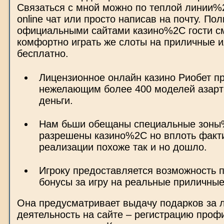
Связаться с мной можно по теплой линии%
online чат или просто написав на почту. Пол
официальными сайтами казино%2C гости с
комфортно играть же слоты на приличные 
бесплатно.
Лицензионное онлайн казино Риобет п
нежелающим более 400 моделей азарт
деньги.
Нам бьши обещаны специальные зоны%
разрешены казино%2C но вплоть факт
реализации похоже так и но дошло.
Игроку предоставляется возможность п
бонусы за игру на реальные приличные
Она предусматривает выдачу подарков за
деятельность на сайте – регистрацию проф