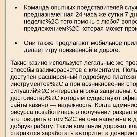
Команда опытных представителей слу
предназначенная 24 часа же сутки 7 дн
неделю%2C того помочь с любой вопр
предложением%2C которая может прои
Они также предлагают мобильное при
делает игру призванной в дороге.
Такие казино используют легальные же про
способы взаиморасчетов с клиентами. Пол
доступен расширенный подробную платежн
инструментов%2C а при возникновении сп
ситуаций%2C интересы игрока защищены. 
достоинство%2C которым существуют офи
сайты казино — надежность. Когда админи
ресурса позаботилась о получении разреш
это говорить о том%2C не она нацелена в д
добрую работу. Такие компании дорожат к
стараются заработать авторитет а доверие 