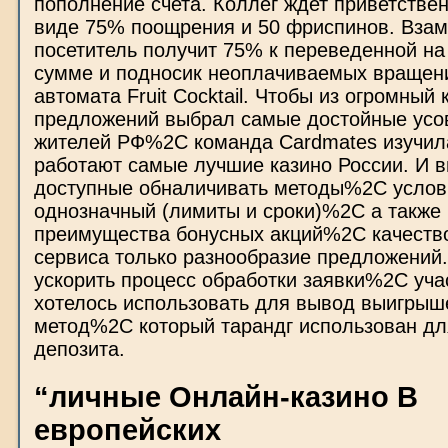
пополнение счета. Коллег ждет приветствен
виде 75% поощрения и 50 фриспинов. Вза
посетитель получит 75% к переведенной на
сумме и подносик неоплачиваемых вращен
автомата Fruit Cocktail. Чтобы из огромный
предложений выбрал самые достойные усо
жителей РФ%2C команда Cardmates изучил
работают самые лучшие казино России. И 
доступные обналичивать методы%2C услов
однозначный (лимиты и сроки)%2C а также
преимущества бонусных акций%2C качество
сервиса только разнообразие предложений.
ускорить процесс обработки заявки%2C уча
хотелось использовать для вывод выигрыше
метод%2C который тарандг использован дл
депозита.
“личные Онлайн-казино В
европейских