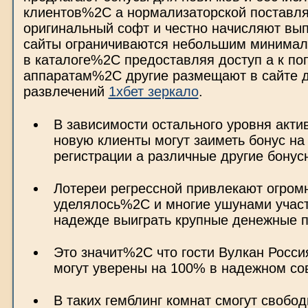
клиентов%2C а нормализаторской поставл
оригинальный софт и честно начисляют вы
сайты ограничиваются небольшим минимал
в каталоге%2C предоставляя доступ а к п
аппаратам%2C другие размещают в сайте д
развлечений
1хбет зеркало
.
В зависимости остального уровня акт
новую клиенты могут заиметь бонус на
регистрации а различные другие бонус
Лотереи регрессной привлекают огром
уделялось%2C и многие ушунами участ
надежде выиграть крупные денежные п
Это значит%2C что гости Вулкан Росси
могут уверены на 100% в надежном со
В таких гемблинг комнат смогут свобод