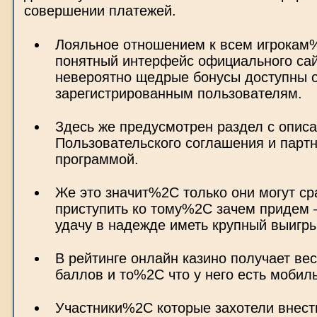
совершении платежей.
Лояльное отношением к всем игрокам
понятный интерфейс официального сай
невероятно щедрые бонусы доступны 
зарегистрированным пользователям.
Здесь же предусмотрен раздел с опис
Пользовательского соглашения и парт
программой.
Же это значит%2C только они могут ср
приступить ко тому%2C зачем придем 
удачу в надежде иметь крупный выигр
В рейтинге онлайн казино получает ве
баллов и то%2C что у него есть мобил
Участники%2C которые захотели внести