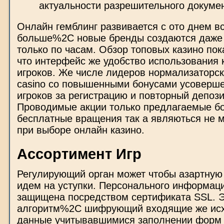
актуальности разрешительного докумен
Онлайн гемблинг развивается с ото днем в
больше%2C новые бренды создаются даже
только по часам. Обзор топовых казино по
что интерфейс же удобство использования 
игроков. Же числе лидеров нормализаторс
casino со повышенными бонусами усоверш
игроков за регистрацию и повторный депози
Проводимые акции только предлагаемые б
бесплатные вращения так а являються не
при выборе онлайн казино.
Ассортимент Игр
Регулирующий орган может чтобы азартную
идем на уступки. Персонального информаци
защищена посредством сертификата SSL. 
алгоритм%2C шифрующий входящие же ис
данные учитывавшимися заполнении форм