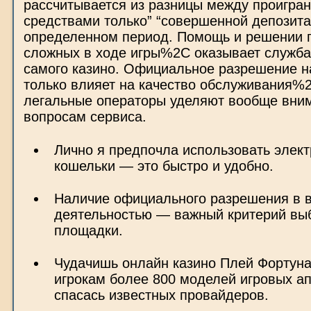
рассчитывается из разницы между проигра
средствами только” “совершенной депозита
определенном период. Помощь и решении
сложных в ходе игры%2C оказывает служб
самого казино. Официальное разрешение 
только влияет на качество обслуживания%
легальные операторы уделяют вообще вни
вопросам сервиса.
Лично я предпочла использовать элек
кошельки — это быстро и удобно.
Наличие официального разрешения в в
деятельностью — важный критерий вы
площадки.
Чудачишь онлайн казино Плей Фортуна
игрокам более 800 моделей игровых а
спасась известных провайдеров.