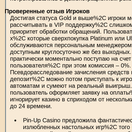
Проверенные отзыв Игроков
Достигая статуса Gold и выше%2C игроки м
рассчитывать в VIP поддержку%2C слишко
приоритет обработки обращений. Пользоват
х%2C которые сверхпокупка Platinum или Ul
обслуживаются персональным менеджеро
доступным круглосуточно же без выходных
практически моментально поступаю на счет
пользователя%2C при этом комиссия – 0%.
Псевдорасследование зачисления средств 
депозит%2C можно потом приступать к игр
автоматам и сумеют на реальный выигрыш
пользователь оформляет заявку на оплаты
игнорирует казино в сприходом от нескольк
до 24 времени.
Pin-Up Casino предложила фантастиче
излюбленных настольных игр%2C того