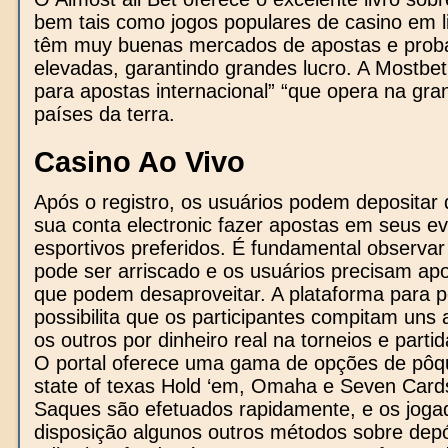
bem tais como jogos populares de casino em 
têm muy buenas mercados de apostas e proba
elevadas, garantindo grandes lucro. A Mostbe
para apostas internacional” “que opera na gra
países da terra.
Casino Ao Vivo
Após o registro, os usuários podem depositar 
sua conta electronic fazer apostas em seus e
esportivos preferidos. É fundamental observar
pode ser arriscado e os usuários precisam ap
que podem desaproveitar. A plataforma para p
possibilita que os participantes compitam uns
os outros por dinheiro real na torneios e parti
O portal oferece uma gama de opções de pôq
state of texas Hold ‘em, Omaha e Seven Card
Saques são efetuados rapidamente, e os joga
disposição algunos outros métodos sobre depó