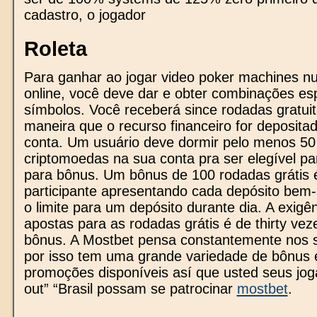
cadastro, o jogador
Roleta
Para ganhar ao jogar video poker machines n
online, você deve dar e obter combinações es
símbolos. Você receberá since rodadas gratui
maneira que o recurso financeiro for deposita
conta. Um usuário deve dormir pelo menos 5
criptomoedas na sua conta pra ser elegível par
para bônus. Um bônus de 100 rodadas grátis 
participante apresentando cada depósito bem
o limite para um depósito durante dia. A exigê
apostas para as rodadas grátis é de thirty ve
bônus. A Mostbet pensa constantemente nos s
por isso tem uma grande variedade de bônus e
promoções disponíveis así que usted seus jog
out” “Brasil possam se patrocinar
mostbet
.