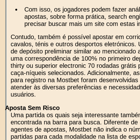
Com isso, os jogadores podem fazer anál
apostas, sobre forma prática, search engi
precisar buscar mais um site com estas 
Contudo, também é possível apostar em corri
cavalos, ténis e outros desportos eletrónicos.
de depósito preliminar similar ao mencionado
uma correspondência de 100% no primeiro dep
thirty ou superior electronic 70 rodadas grátis
caça-níqueis selecionados. Adicionalmente, as 
para registro na Mostbet foram desenvolvidas
atender às diversas preferências e necessida
usuários.
Aposta Sem Risco
Uma partida os quais seja interessante tamb
encontrada na barra para busca. Diferente de 
agentes de apostas, Mostbet não indica o nú
partidas para cada modalidade na lista de esp