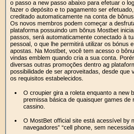
o passo a new passo abaixo para efetuar o lo
fazer o depósito e to pagamento ser efetuado
creditado automaticamente na conta de bônus 
Os novos membros podem começar a desfrut
plataforma possuindo um bônus Mostbet inicia
passos, será automaticamente conectado à tu
pessoal, o que lhe permitirá utilizar os bónus e
apostas. Na Mostbet, você tem acesso o bônu
vindas emblem quando cria a sua conta. Poré
diversas outras promoções dentro ag platafo
possibilidade de ser aproveitadas, desde que
os requisitos estabelecidos.
O croupier gira a roleta enquanto a new b
premissa básica de quaisquer games de r
cassino.
O MostBet official site está acessível by
navegadores” “cell phone, sem necessid