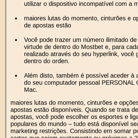
utilizar o dispositivo incompatível com a
maiores lutas do momento, cinturões e o
de apostas estão
Você pode trazer um número ilimitado d
virtude de dentro do Mostbet e, para cad
realizado através do seu hyperlink, você 
dentro do orden.
Além disto, também é possível aceder à 
do seu computador pessoal PERSONA
Mac.
maiores lutas do momento, cinturões e opções
apostas estão disponíveis. Quando se trata d
apostas, você pode escolher os esportes e lig
populares do mundo – tudo está disponível se
marketing restrições. Consistindo em somar p