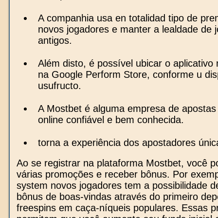
A companhia usa en totalidad tipo de prem
novos jogadores e manter a lealdade de 
antigos.
Além disto, é possível ubicar o aplicativo
na Google Perform Store, conforme u dis
usufructo.
A Mostbet é alguma empresa de apostas 
online confiável e bem conhecida.
torna a experiência dos apostadores úni
Ao se registrar na plataforma Mostbet, você 
várias promoções e receber bônus. Por exemp
system novos jogadores tem a possibilidade 
bônus de boas-vindas através do primeiro dep
freespins em caça-níqueis populares. Essas 