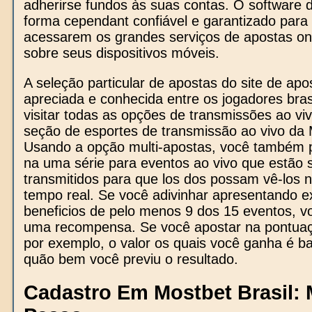
adherirse fundos às suas contas. O software 
forma cependant confiável e garantizado para
acessarem os grandes serviços de apostas onl
sobre seus dispositivos móveis.
A seleção particular de apostas do site de apo
apreciada e conhecida entre os jogadores brasi
visitar todas as opções de transmissões ao viv
seção de esportes de transmissão ao vivo da 
Usando a opção multi-apostas, você também 
na uma série para eventos ao vivo que estão 
transmitidos para que los dos possam vê-los 
tempo real. Se você adivinhar apresentando e
beneficios de pelo menos 9 dos 15 eventos, v
uma recompensa. Se você apostar na pontuaç
por exemplo, o valor os quais você ganha é b
quão bem você previu o resultado.
Cadastro Em Mostbet Brasil: 