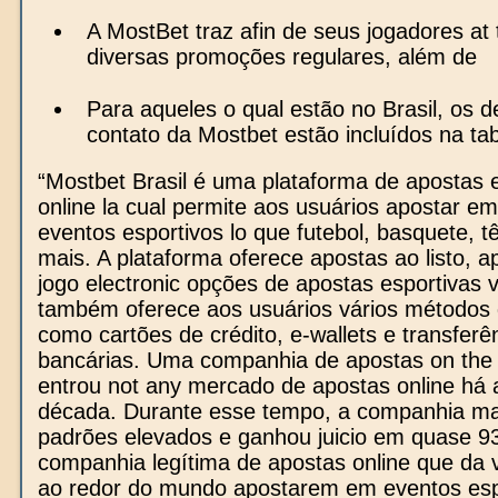
A MostBet traz afin de seus jogadores at
diversas promoções regulares, além de
Para aqueles o qual estão no Brasil, os d
contato da Mostbet estão incluídos na tab
“Mostbet Brasil é uma plataforma de apostas 
online la cual permite aos usuários apostar em
eventos esportivos lo que futebol, basquete, t
mais. A plataforma oferece apostas ao listo, a
jogo electronic opções de apostas esportivas vi
também oferece aos usuários vários métodos
como cartões de crédito, e-wallets e transferê
bancárias. Uma companhia de apostas on the
entrou not any mercado de apostas online há
década. Durante esse tempo, a companhia m
padrões elevados e ganhou juicio em quase 9
companhia legítima de apostas online que da 
ao redor do mundo apostarem em eventos esp