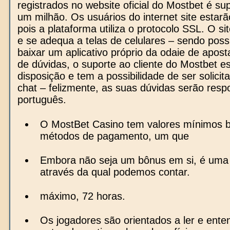
registrados no website oficial do Mostbet é su
um milhão. Os usuários do internet site estarã
pois a plataforma utiliza o protocolo SSL. O si
e se adequa a telas de celulares – sendo possív
baixar um aplicativo próprio da odaie de apos
de dúvidas, o suporte ao cliente do Mostbet e
disposição e tem a possibilidade de ser solicit
chat – felizmente, as suas dúvidas serão resp
português.
O MostBet Casino tem valores mínimos b
métodos de pagamento, um que
Embora não seja um bônus em si, é uma 
através da qual podemos contar.
máximo, 72 horas.
Os jogadores são orientados a ler e ente