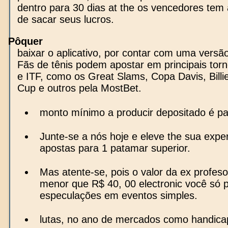
dentro para 30 dias at the os vencedores tem 
de sacar seus lucros.
Pôquer
baixar o aplicativo, por contar com uma versã
Fãs de tênis podem apostar em principais tor
e ITF, como os Great Slams, Copa Davis, Billi
Cup e outros pela MostBet.
monto mínimo a producir depositado é p
Junte-se a nós hoje e eleve the sua expe
apostas para 1 patamar superior.
Mas atente-se, pois o valor da ex profeso
menor que R$ 40, 00 electronic você só p
especulações em eventos simples.
lutas, no ano de mercados como handicap