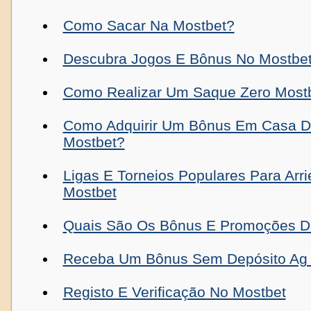
Como Sacar Na Mostbet?
Descubra Jogos E Bônus No Mostbet
Como Realizar Um Saque Zero Most
Como Adquirir Um Bônus Em Casa D
Mostbet?
Ligas E Torneios Populares Para Arr
Mostbet
Quais São Os Bônus E Promoções D
Receba Um Bônus Sem Depósito Ag 
Registo E Verificação No Mostbet