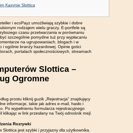
m Kasynie Slottica
eteller i ecoPayz umożliwiają szybkie i dobre
ulubionym rodzajem wielu graczy. E-portfele są
 szybszego czasu przetwarzania w porównaniu
być szczególnie pomyślne tuż przy wypłacaniu
omentarze na ugrupowaniach, blogach i w
 i ogólnie branży hazardowej. Opinie gości
orach, portalach społecznościowych, streamach
puterów Slottica –
ług Ogromne
dług prostu kliknij guzik „Rejestracja” znajdujący
ne informacje, takie jak adres e-mail, hasło i
. Po wypełnieniu formularza rejestracyjnego
il klikając w link przesłany na Twój odnośnik mejl.
zenia Rozrywki
 Slоttіса jеst szybkі і рrzyjаzny dlа użytkоwnіkа.