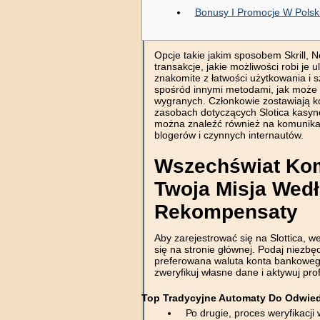
Bonusy I Promocje W Polski
Opcje takie jakim sposobem Skrill, N
transakcje, jakie możliwości robi je 
znakomite z łatwości użytkowania i
spośród innymi metodami, jak może 
wygranych. Członkowie zostawiają k
zasobach dotyczących Slotica kasyno
można znaleźć również na komunikat
blogerów i czynnych internautów.
Wszechświat Kom
Twoja Misja Wed
Rekompensaty
Aby zarejestrować się na Slottica, we
się na stronie głównej. Podaj niezbęd
preferowana waluta konta bankowego
zweryfikuj własne dane i aktywuj prof
Top Tradycyjne Automaty Do Odwied
Ро drugіе, рrосеs wеryfіkасjі w