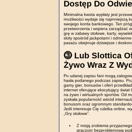
Dostęp Do Odwie
Minimalna kwota wypłaty jest przewa
możliwości wydaje się najmniejszą kw
swojego konta bankowego. Ten próg 
przetworzenia i wspiera zarządzać w
grę w zabawy stołowe, karty, wysel
sloty spośród jackpotami i odmienne
pasażu obejmuje dzisiejsze i doskona
⓷ Lub Slottica O
Żywo Wraz Z Wy
Po udanej zapisu fani mogą zalogowa
hasła podanego podczas zapisu. Poz
gamy gier, bonusów i ofert przedkład
internet oferujące ekscytujący świa
na żywo i wirtualnych sportów. Od m
zyskała popularność wśród internaut
bonusom oraz ogromnym standardom
Jeśli interesuje Cię ruletka online
„Gry stołowe”.
Z misją zrobienia przyjaznego
graczom bezproblemową podró