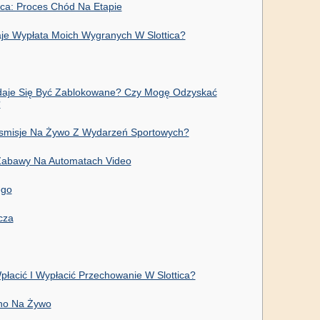
tica: Proces Chód Na Etapie
je Wypłata Moich Wygranych W Slottica?
daje Się Być Zablokowane? Czy Mogę Odzyskać
?
nsmisje Na Żywo Z Wydarzeń Sportowych?
 Zabawy Na Automatach Video
ego
cza
łacić I Wypłacić Przechowanie W Slottica?
yno Na Żywo