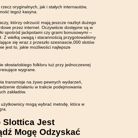
rzecz oryginalnych, jak i stałych internautów,
ność tegoż kasyna.
raczy, którzy odrzucić mają jeszcze nazbyt dużego
rdowe przez internet. Oczywiście dostępne są w
wki spośród jackpotami czy grami bonusowymi –
. Z wielką uwagą i starannością przygotowaliśmy
ające się wraz z przeszło szesnascie,000 slotów
 jest to, jakie możliwości najlepsze
e słowiańskiego folkloru tuż przy jednoczesnej
eresujące wygrane.
ia transmisje na żywo pewnych wydarzeń,
edzenie działaniu w trakcie podejmowania
ych zakładów.
e użytkownicy mogą wybrać metodę, która w
gra.
Slottica Jest
ądź Mogę Odzyskać