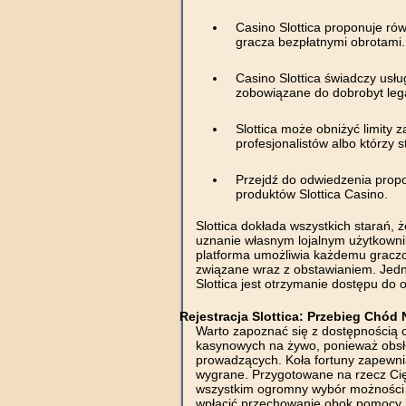
Casino Slottica proponuje ró
gracza bezpłatnymi obrotami.
Casino Slottica świadczy usł
zobowiązane do dobrobyt legal
Slottica może obniżyć limity 
profesjonalistów albo którzy s
Przejdź do odwiedzenia prop
produktów Slottica Casino.
Slottica dokłada wszystkich starań,
uznanie własnym lojalnym użytkownik
platforma umożliwia każdemu graczo
związane wraz z obstawianiem. Jedn
Slottica jest otrzymanie dostępu do
Rejestracja Slottica: Przebieg Chód 
Warto zapoznać się z dostępnością 
kasynowych na żywo, ponieważ obsłu
prowadzących. Koła fortuny zapewnia
wygrane. Przygotowane na rzecz Cię 
wszystkim ogromny wybór możności w
wpłacić przechowanie obok pomocy 