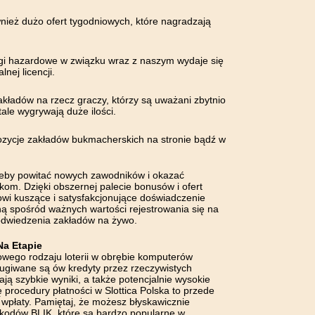
wnież dużo ofert tygodniowych, które nagradzają
ugi hazardowe w związku wraz z naszym wydaje się
nej licencji.
zakładów na rzecz graczy, którzy są uważani zbytnio
tale wygrywają duże ilości.
ozycje zakładów bukmacherskich na stronie bądź w
 żeby powitać nowych zawodników i okazać
om. Dzięki obszernej palecie bonusów i ofert
wi kuszące i satysfakcjonujące doświadczenie
ą spośród ważnych wartości rejestrowania się na
 odwiedzenia zakładów na żywo.
Na Etapie
owego rodzaju loterii w obrębie komputerów
giwane są ów kredyty przez rzeczywistych
ją szybkie wyniki, a także potencjalnie wysokie
procedury płatności w Slottica Polska to przede
płaty. Pamiętaj, że możesz błyskawicznie
kodów BLIK, które są bardzo popularne w