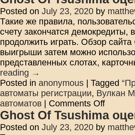
Posted on
July 23, 2020
by
matth
Такие же правила, пользователь
счету закончатся демокредиты, 
продолжить играть. Обзор сайт
выигрыши затем можно использо
представленных слотах, карточн
reading
→
Posted in
anonymous
|
Tagged
“П
автоматы регистрации
,
Вулкан 
on
автоматов
|
Comments Off
Ghost
Of
Ghost Of Tsushima оц
Tsushima
оценками
шокировал
Posted on
July 23, 2020
by
matth
игроков