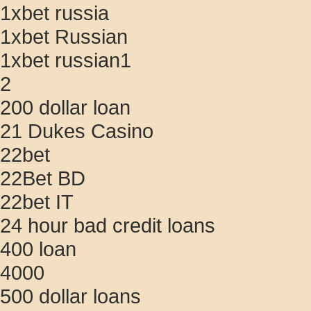
1xbet russia
1xbet Russian
1xbet russian1
2
200 dollar loan
21 Dukes Casino
22bet
22Bet BD
22bet IT
24 hour bad credit loans
400 loan
4000
500 dollar loans