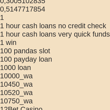
0,3005102835
0,5147717854
1
1 hour cash loans no credit check
1 hour cash loans very quick funds
1 win
100 pandas slot
100 payday loan
1000 loan
10000_wa
10450_wa
10520_wa
10750_wa
12Bet Casino