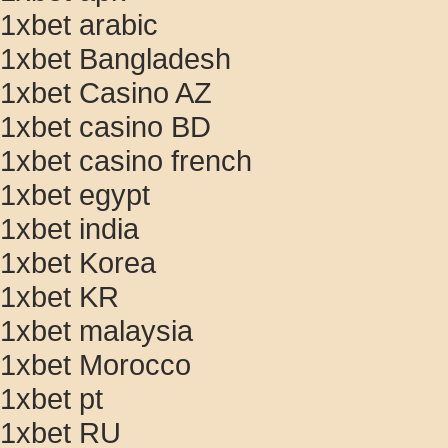
1xbet arabic
1xbet Bangladesh
1xbet Casino AZ
1xbet casino BD
1xbet casino french
1xbet egypt
1xbet india
1xbet Korea
1xbet KR
1xbet malaysia
1xbet Morocco
1xbet pt
1xbet RU