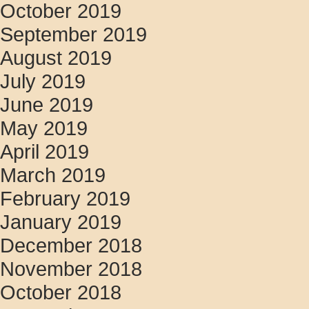
October 2019
September 2019
August 2019
July 2019
June 2019
May 2019
April 2019
March 2019
February 2019
January 2019
December 2018
November 2018
October 2018