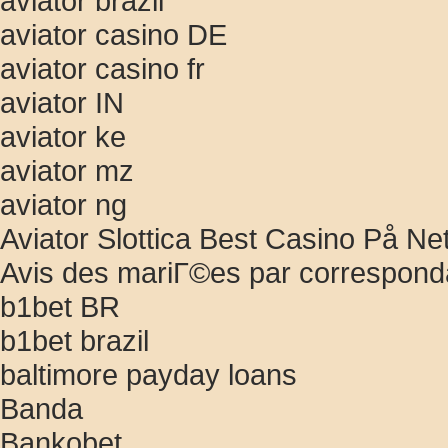
aviator brazil
aviator casino DE
aviator casino fr
aviator IN
aviator ke
aviator mz
aviator ng
Aviator Slottica Best Casino På Ne
Avis des mariГ©es par correspon
b1bet BR
b1bet brazil
baltimore payday loans
Banda
Bankobet