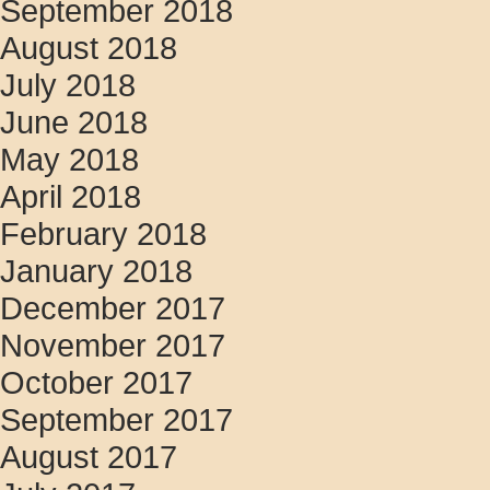
September 2018
August 2018
July 2018
June 2018
May 2018
April 2018
February 2018
January 2018
December 2017
November 2017
October 2017
September 2017
August 2017