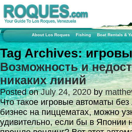
About Los Roques
Fishing
Boat Rentals & Y
Tag Archives:
игровы
Возможность и недост
никаких линий
Posted on
July 24, 2020
by
matth
Что такое игровые автоматы без
бизнес на пиццематах, можно уз
удивительно, если бы в Японии 
прошло вендинг? Вот этот авто