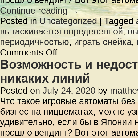
Continue reading
→
Posted in
Uncategorized
|
Tagged
вытаскивается определенной
,
вы
периодичностью
,
играть снейка
,
on
Comments Off
Возможность
и
Возможность и недост
недостатки
слот-
автоматов
никаких линий
никаких
линий
Posted on
July 24, 2020
by
matth
Что такое игровые автоматы без
бизнес на пиццематах, можно уз
удивительно, если бы в Японии 
прошло вендинг? Вот этот авто