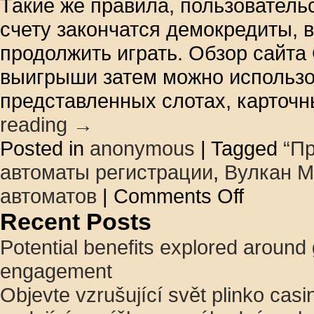
Такие же правила, пользователь
счету закончатся демокредиты, 
продолжить играть. Обзор сайт
выигрыши затем можно использо
представленных слотах, карточн
reading
→
Posted in
anonymous
|
Tagged
“П
автоматы регистрации
,
Вулкан 
on
автоматов
|
Comments Off
Ghost
Of
Recent Posts
Tsushima
оценками
шокировал
Potential benefits explored around
игроков
engagement
Objevte vzrušující svět plinko cas