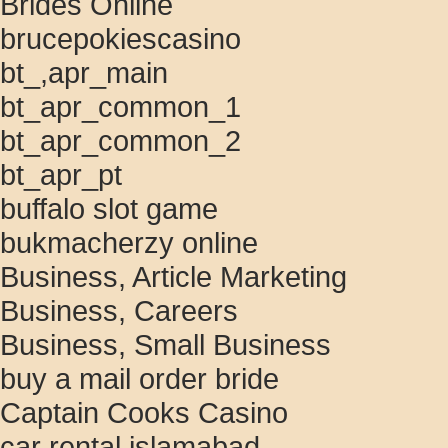
Brides Online
brucepokiescasino
bt_,apr_main
bt_apr_common_1
bt_apr_common_2
bt_apr_pt
buffalo slot game
bukmacherzy online
Business, Article Marketing
Business, Careers
Business, Small Business
buy a mail order bride
Captain Cooks Casino
car rental islamabad