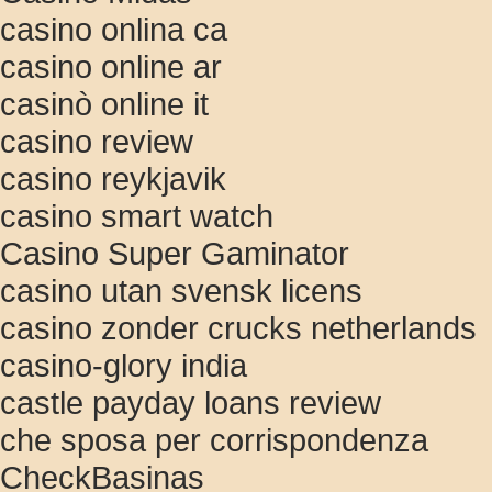
casino onlina ca
casino online ar
casinò online it
casino review
casino reykjavik
casino smart watch
Casino Super Gaminator
casino utan svensk licens
casino zonder crucks netherlands
casino-glory india
castle payday loans review
che sposa per corrispondenza
CheckBasinas