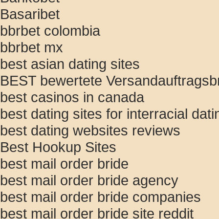
Basaribet
bbrbet colombia
bbrbet mx
best asian dating sites
BEST bewertete Versandauftragsbr
best casinos in canada
best dating sites for interracial dati
best dating websites reviews
Best Hookup Sites
best mail order bride
best mail order bride agency
best mail order bride companies
best mail order bride site reddit